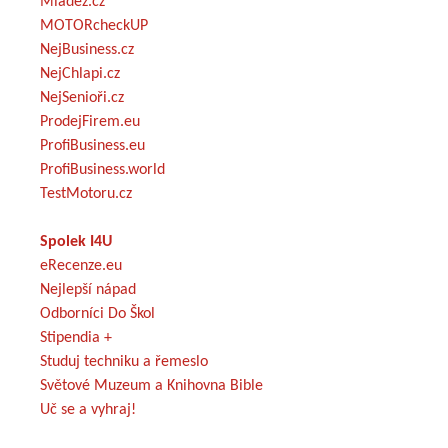
Mládež.cz
MOTORcheckUP
NejBusiness.cz
NejChlapi.cz
NejSenioři.cz
ProdejFirem.eu
ProfiBusiness.eu
ProfiBusiness.world
TestMotoru.cz
Spolek I4U
eRecenze.eu
Nejlepší nápad
Odborníci Do Škol
Stipendia +
Studuj techniku a řemeslo
Světové Muzeum a Knihovna Bible
Uč se a vyhraj!