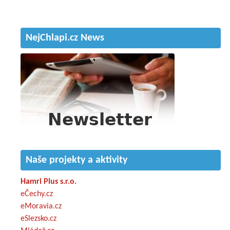
NejChlapi.cz News
Naše projekty a aktivity
Hamri Plus s.r.o.
eČechy.cz
eMoravia.cz
eSlezsko.cz