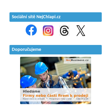
Sociální sítě NejChlapi.cz
Doporučujeme