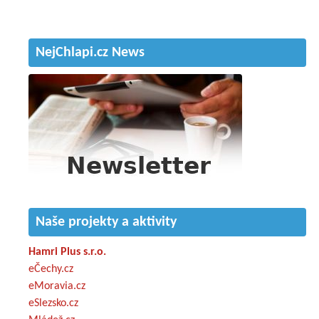
NejChlapi.cz News
Naše projekty a aktivity
Hamri Plus s.r.o.
eČechy.cz
eMoravia.cz
eSlezsko.cz