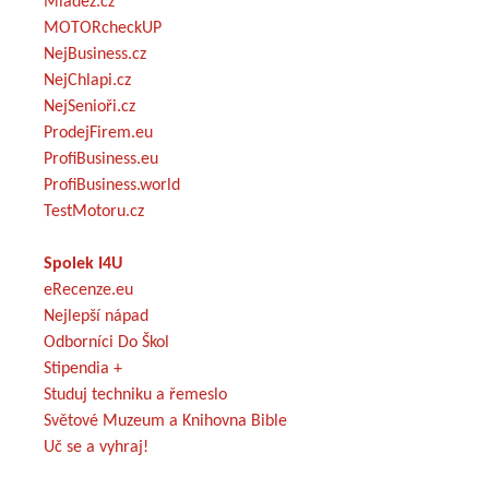
Mládež.cz
MOTORcheckUP
NejBusiness.cz
NejChlapi.cz
NejSenioři.cz
ProdejFirem.eu
ProfiBusiness.eu
ProfiBusiness.world
TestMotoru.cz
Spolek I4U
eRecenze.eu
Nejlepší nápad
Odborníci Do Škol
Stipendia +
Studuj techniku a řemeslo
Světové Muzeum a Knihovna Bible
Uč se a vyhraj!