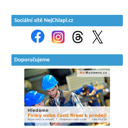
Sociální sítě NejChlapi.cz
Doporučujeme