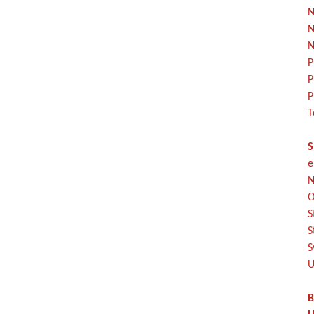
N
N
N
P
P
P
T
S
e
N
O
S
S
S
U
B