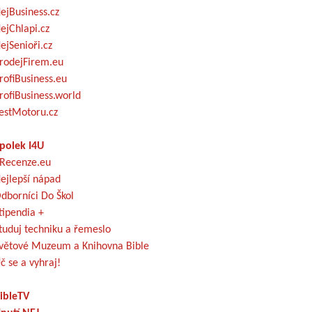
ejBusiness.cz
ejChlapi.cz
ejSenioři.cz
rodejFirem.eu
rofiBusiness.eu
rofiBusiness.world
estMotoru.cz
polek I4U
Recenze.eu
ejlepší nápad
dborníci Do Škol
tipendia +
tuduj techniku a řemeslo
větové Muzeum a Knihovna Bible
č se a vyhraj!
ibleTV