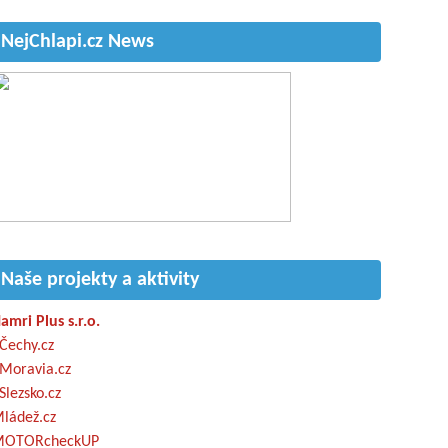
NejChlapi.cz News
Naše projekty a aktivity
amri Plus s.r.o.
Čechy.cz
Moravia.cz
Slezsko.cz
ládež.cz
OTORcheckUP