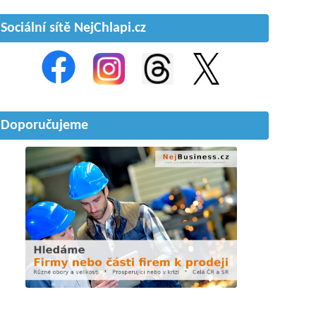
Sociální sítě NejChlapi.cz
Doporučujeme