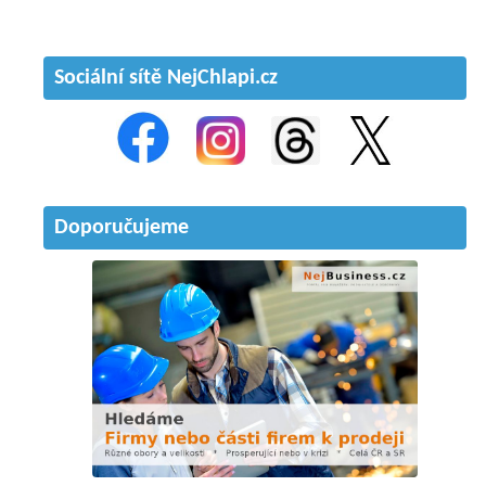
Sociální sítě NejChlapi.cz
Doporučujeme