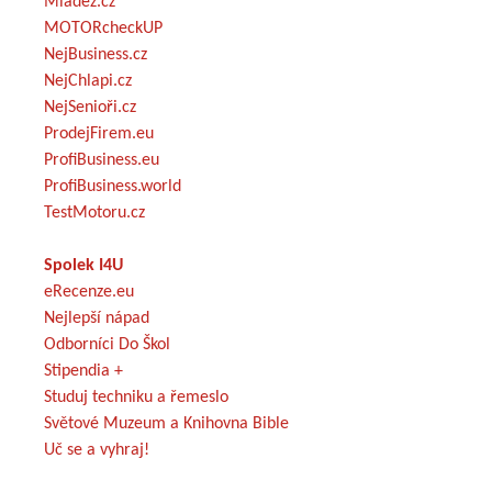
Mládež.cz
MOTORcheckUP
NejBusiness.cz
NejChlapi.cz
NejSenioři.cz
ProdejFirem.eu
ProfiBusiness.eu
ProfiBusiness.world
TestMotoru.cz
Spolek I4U
eRecenze.eu
Nejlepší nápad
Odborníci Do Škol
Stipendia +
Studuj techniku a řemeslo
Světové Muzeum a Knihovna Bible
Uč se a vyhraj!