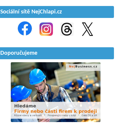
Sociální sítě NejChlapi.cz
Doporučujeme