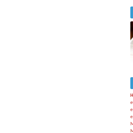
H
e
e
e
M
M