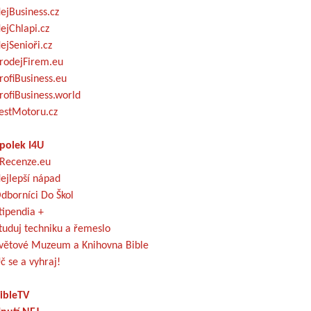
ejBusiness.cz
ejChlapi.cz
ejSenioři.cz
rodejFirem.eu
rofiBusiness.eu
rofiBusiness.world
estMotoru.cz
polek I4U
Recenze.eu
ejlepší nápad
dborníci Do Škol
tipendia +
tuduj techniku a řemeslo
větové Muzeum a Knihovna Bible
č se a vyhraj!
ibleTV