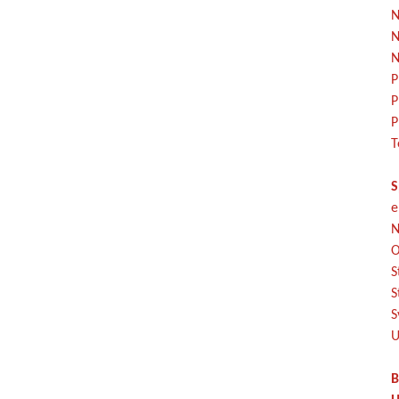
N
N
N
P
P
P
T
S
e
N
O
S
S
S
U
B