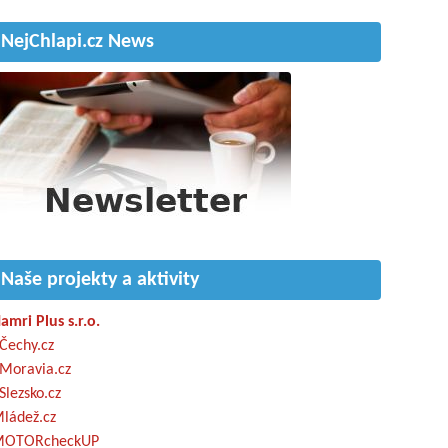
NejChlapi.cz News
Naše projekty a aktivity
amri Plus s.r.o.
Čechy.cz
Moravia.cz
Slezsko.cz
ládež.cz
OTORcheckUP