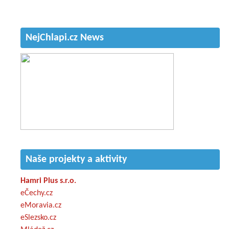
NejChlapi.cz News
Naše projekty a aktivity
Hamri Plus s.r.o.
eČechy.cz
eMoravia.cz
eSlezsko.cz