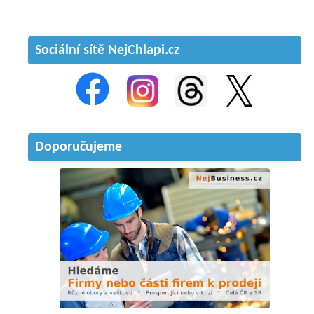
Sociální sítě NejChlapi.cz
Doporučujeme