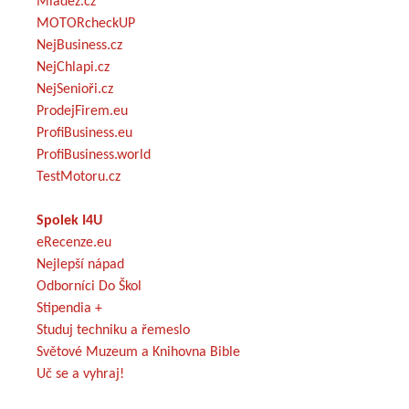
Mládež.cz
MOTORcheckUP
NejBusiness.cz
NejChlapi.cz
NejSenioři.cz
ProdejFirem.eu
ProfiBusiness.eu
ProfiBusiness.world
TestMotoru.cz
Spolek I4U
eRecenze.eu
Nejlepší nápad
Odborníci Do Škol
Stipendia +
Studuj techniku a řemeslo
Světové Muzeum a Knihovna Bible
Uč se a vyhraj!