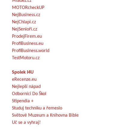
Mládež.cz
MOTORcheckUP
NejBusiness.cz
NejChlapi.cz
NejSenioři.cz
ProdejFirem.eu
ProfiBusiness.eu
ProfiBusiness.world
TestMotoru.cz
Spolek I4U
eRecenze.eu
Nejlepší nápad
Odborníci Do Škol
Stipendia +
Studuj techniku a řemeslo
Světové Muzeum a Knihovna Bible
Uč se a vyhraj!