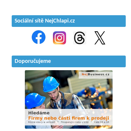
Sociální sítě NejChlapi.cz
Doporučujeme