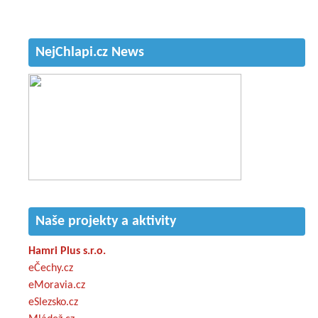
NejChlapi.cz News
Naše projekty a aktivity
Hamri Plus s.r.o.
eČechy.cz
eMoravia.cz
eSlezsko.cz