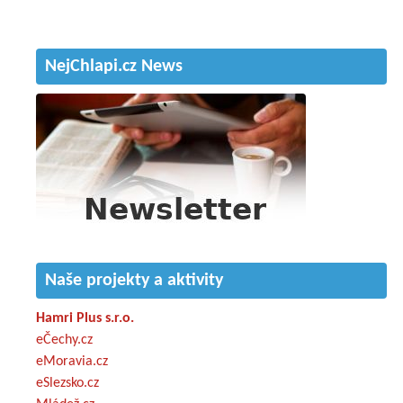
NejChlapi.cz News
Naše projekty a aktivity
Hamri Plus s.r.o.
eČechy.cz
eMoravia.cz
eSlezsko.cz