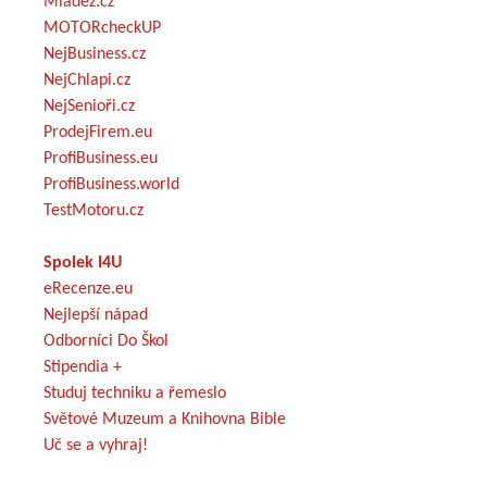
Mládež.cz
MOTORcheckUP
NejBusiness.cz
NejChlapi.cz
NejSenioři.cz
ProdejFirem.eu
ProfiBusiness.eu
ProfiBusiness.world
TestMotoru.cz
Spolek I4U
eRecenze.eu
Nejlepší nápad
Odborníci Do Škol
Stipendia +
Studuj techniku a řemeslo
Světové Muzeum a Knihovna Bible
Uč se a vyhraj!