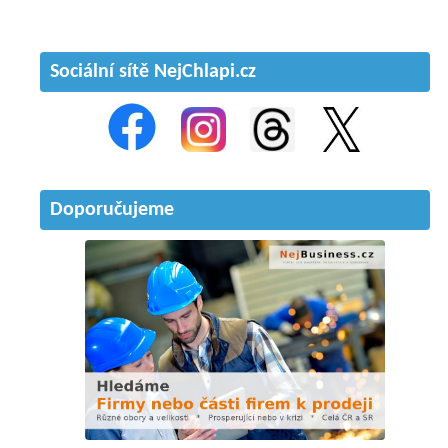
Sociální sítě NejChlapi.cz
Doporučujeme