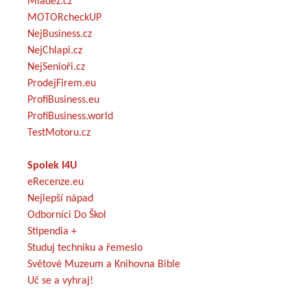
Mládež.cz
MOTORcheckUP
NejBusiness.cz
NejChlapi.cz
NejSenioři.cz
ProdejFirem.eu
ProfiBusiness.eu
ProfiBusiness.world
TestMotoru.cz
Spolek I4U
eRecenze.eu
Nejlepší nápad
Odborníci Do Škol
Stipendia +
Studuj techniku a řemeslo
Světové Muzeum a Knihovna Bible
Uč se a vyhraj!