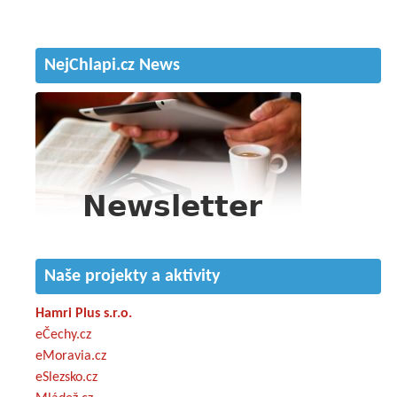
NejChlapi.cz News
Naše projekty a aktivity
Hamri Plus s.r.o.
eČechy.cz
eMoravia.cz
eSlezsko.cz