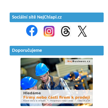
Sociální sítě NejChlapi.cz
Doporučujeme