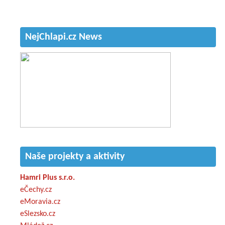
NejChlapi.cz News
Naše projekty a aktivity
Hamri Plus s.r.o.
eČechy.cz
eMoravia.cz
eSlezsko.cz