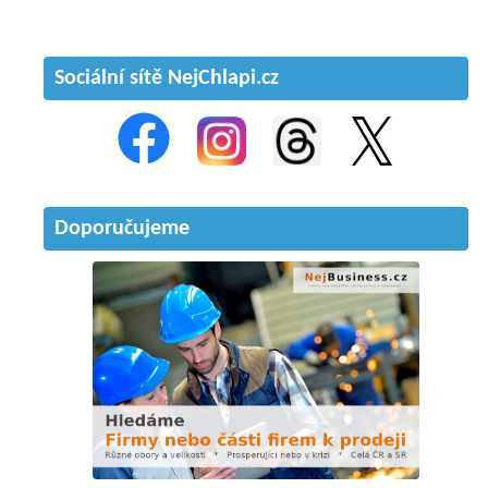
Sociální sítě NejChlapi.cz
Doporučujeme