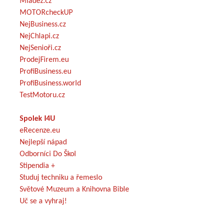
Mládež.cz
MOTORcheckUP
NejBusiness.cz
NejChlapi.cz
NejSenioři.cz
ProdejFirem.eu
ProfiBusiness.eu
ProfiBusiness.world
TestMotoru.cz
Spolek I4U
eRecenze.eu
Nejlepší nápad
Odborníci Do Škol
Stipendia +
Studuj techniku a řemeslo
Světové Muzeum a Knihovna Bible
Uč se a vyhraj!