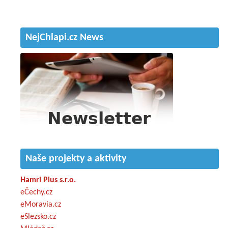
NejChlapi.cz News
Naše projekty a aktivity
Hamri Plus s.r.o.
eČechy.cz
eMoravia.cz
eSlezsko.cz