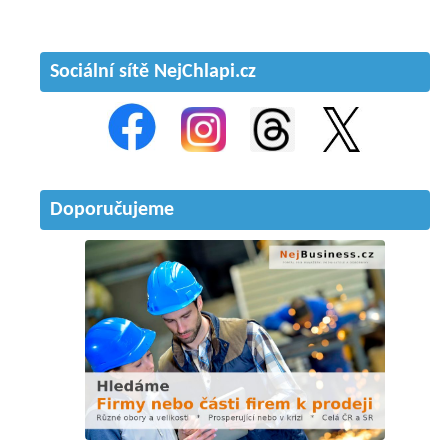
Sociální sítě NejChlapi.cz
Doporučujeme