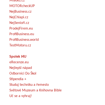
Mládež.cz
MOTORcheckUP
NejBusiness.cz
NejChlapi.cz
NejSenioři.cz
ProdejFirem.eu
ProfiBusiness.eu
ProfiBusiness.world
TestMotoru.cz
Spolek I4U
eRecenze.eu
Nejlepší nápad
Odborníci Do Škol
Stipendia +
Studuj techniku a řemeslo
Světové Muzeum a Knihovna Bible
Uč se a vyhraj!