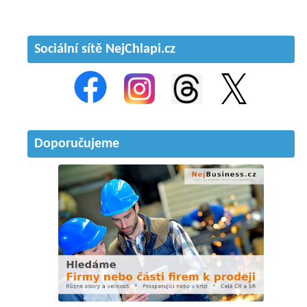
Sociální sítě NejChlapi.cz
Doporučujeme