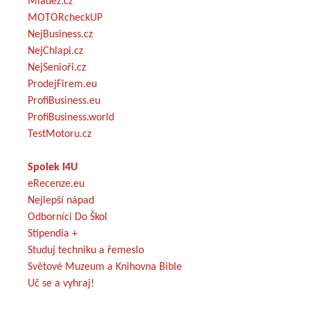
Mládež.cz
MOTORcheckUP
NejBusiness.cz
NejChlapi.cz
NejSenioři.cz
ProdejFirem.eu
ProfiBusiness.eu
ProfiBusiness.world
TestMotoru.cz
Spolek I4U
eRecenze.eu
Nejlepší nápad
Odborníci Do Škol
Stipendia +
Studuj techniku a řemeslo
Světové Muzeum a Knihovna Bible
Uč se a vyhraj!