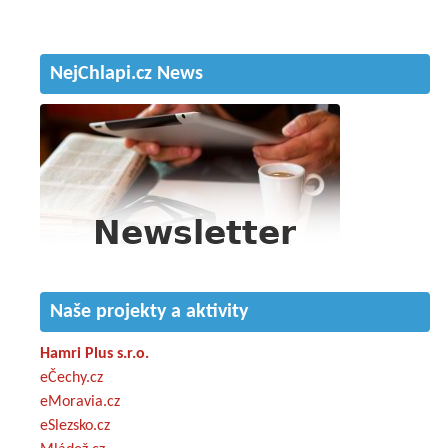
NejChlapi.cz News
Naše projekty a aktivity
Hamri Plus s.r.o.
eČechy.cz
eMoravia.cz
eSlezsko.cz