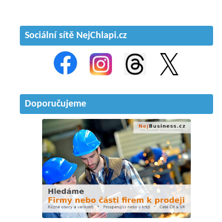
Sociální sítě NejChlapi.cz
Doporučujeme