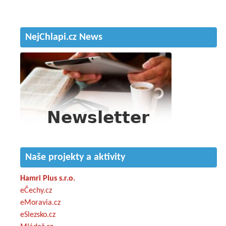
NejChlapi.cz News
Naše projekty a aktivity
Hamri Plus s.r.o.
eČechy.cz
eMoravia.cz
eSlezsko.cz