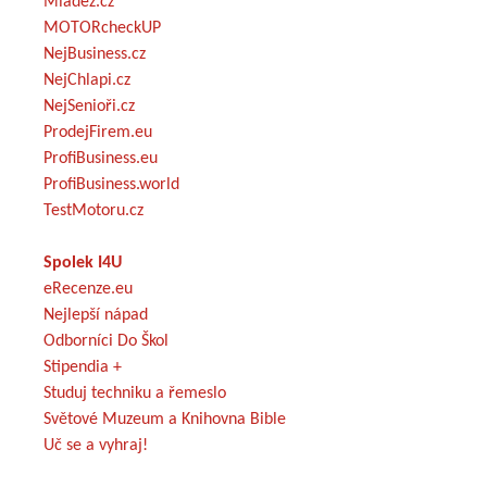
Mládež.cz
MOTORcheckUP
NejBusiness.cz
NejChlapi.cz
NejSenioři.cz
ProdejFirem.eu
ProfiBusiness.eu
ProfiBusiness.world
TestMotoru.cz
Spolek I4U
eRecenze.eu
Nejlepší nápad
Odborníci Do Škol
Stipendia +
Studuj techniku a řemeslo
Světové Muzeum a Knihovna Bible
Uč se a vyhraj!