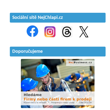
Sociální sítě NejChlapi.cz
Doporučujeme