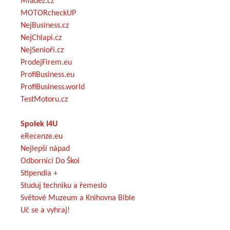
Mládež.cz
MOTORcheckUP
NejBusiness.cz
NejChlapi.cz
NejSenioři.cz
ProdejFirem.eu
ProfiBusiness.eu
ProfiBusiness.world
TestMotoru.cz
Spolek I4U
eRecenze.eu
Nejlepší nápad
Odborníci Do Škol
Stipendia +
Studuj techniku a řemeslo
Světové Muzeum a Knihovna Bible
Uč se a vyhraj!