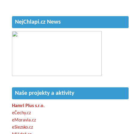
NejChlapi.cz News
Naše projekty a aktivity
Hamri Plus s.r.o.
eČechy.cz
eMoravia.cz
eSlezsko.cz