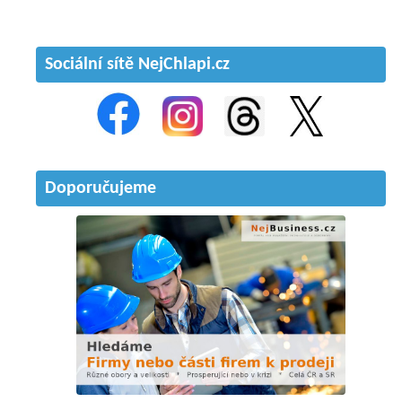
Sociální sítě NejChlapi.cz
Doporučujeme