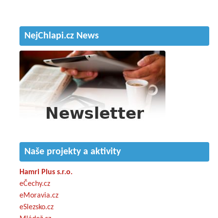
NejChlapi.cz News
Naše projekty a aktivity
Hamri Plus s.r.o.
eČechy.cz
eMoravia.cz
eSlezsko.cz