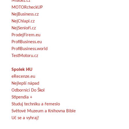
Mládež.cz
MOTORcheckUP
NejBusiness.cz
NejChlapi.cz
NejSenioři.cz
ProdejFirem.eu
ProfiBusiness.eu
ProfiBusiness.world
TestMotoru.cz
Spolek I4U
eRecenze.eu
Nejlepší nápad
Odborníci Do Škol
Stipendia +
Studuj techniku a řemeslo
Světové Muzeum a Knihovna Bible
Uč se a vyhraj!