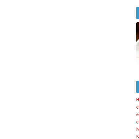
H
e
e
e
M
M