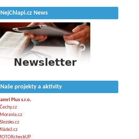
NejChlapi.cz News
Naše projekty a aktivity
amri Plus s.r.o.
Čechy.cz
Moravia.cz
Slezsko.cz
ládež.cz
OTORcheckUP