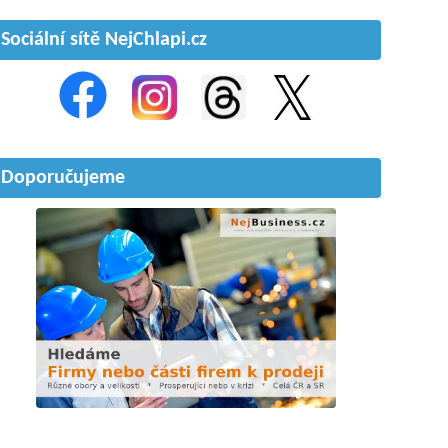
Sociální sítě NejChlapi.cz
Doporučujeme