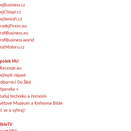
ejBusiness.cz
ejChlapi.cz
ejSenioři.cz
rodejFirem.eu
rofiBusiness.eu
rofiBusiness.world
estMotoru.cz
polek I4U
Recenze.eu
ejlepší nápad
dborníci Do Škol
tipendia +
tuduj techniku a řemeslo
větové Muzeum a Knihovna Bible
č se a vyhraj!
ibleTV