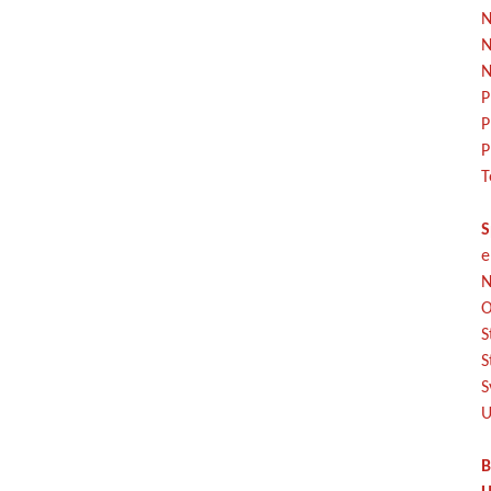
N
N
N
P
P
P
T
S
e
N
O
S
S
S
U
B