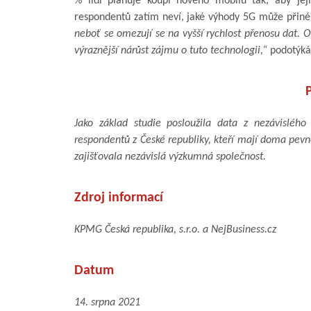
% lidí plánuje koupi nového mobilu tak, aby jeji
respondentů zatím neví, jaké výhody 5G může přinés
neboť se omezují se na vyšší rychlost přenosu dat
výraznější nárůst zájmu o tuto technologii,“
podotýká
Jako základ studie posloužila data z nezávislé
respondentů z České republiky, kteří mají doma pevné
zajišťovala nezávislá výzkumná společnost.
Zdroj informací
KPMG Česká republika, s.r.o. a NejBusiness.cz
Datum
14. srpna 2021