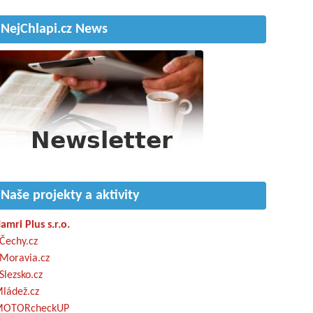
NejChlapi.cz News
Naše projekty a aktivity
amri Plus s.r.o.
Čechy.cz
Moravia.cz
Slezsko.cz
ládež.cz
OTORcheckUP