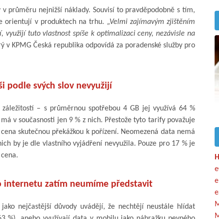
žby v průměru nejnižší náklady. Souvisí to pravděpodobně s tím,
pe orientují v produktech na trhu.
„Velmi zajímavým zjištěním
ší, využijí tuto vlastnost spíše k optimalizaci ceny, nezávisle na
erý v KPMG Česká republika odpovídá za poradenské služby pro
 podle svých slov nevyužijí
 záležitostí – s průměrnou spotřebou 4 GB jej využívá 64 %
á v současnosti jen 9 % z nich. Přestože tyto tarify považuje
je cena skutečnou překážkou k pořízení. Neomezená data nemá
nich by je dle vlastního vyjádření nevyužila. Pouze pro 17 % je
 cena.
H
e
e
o internetu zatím neumíme představit
e
M
jako nejčastější důvody uvádějí, že nechtějí neustále hlídat
M
(63 %), anebo využívají data v mobilu jako náhražku pevného