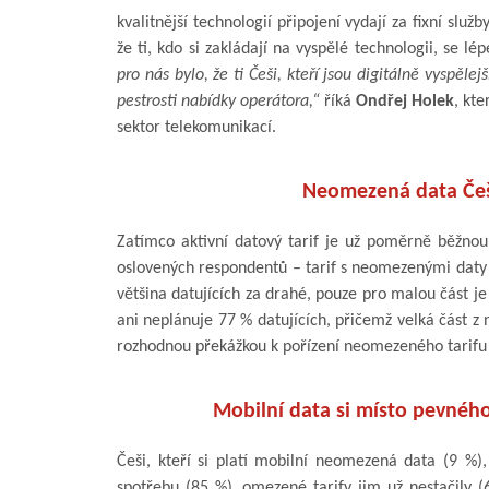
kvalitnější technologií připojení vydají za fixní slu
že ti, kdo si zakládají na vyspělé technologii, se lé
pro nás bylo, že ti Češi, kteří jsou digitálně vyspělej
pestrosti nabídky operátora,“
říká
Ondřej Holek
, kt
sektor telekomunikací.
Neomezená data Češi
Zatímco aktivní datový tarif je už poměrně běžnou
oslovených respondentů – tarif s neomezenými daty m
většina datujících za drahé, pouze pro malou část 
ani neplánuje 77 % datujících, přičemž velká část z 
rozhodnou překážkou k pořízení neomezeného tarifu
Mobilní data si místo pevnéh
Češi, kteří si platí mobilní neomezená data (9 %), 
spotřebu (85 %), omezené tarify jim už nestačily 