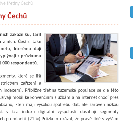
dvě třetiny Čechů
iny Čechů
ích zákazníků, tarif
z nich. Češi si také
rnetu, kterému dají
yplývají z průzkumu
 1 000 respondentů.
gmenty, které se liší
stnictvím zařízení a
m indexem). Přibližně třetina tuzemské populace se dle této
oužívají mobil ke konvenčním službám a na internet chodí přes
obsahu, kteří mají vysokou spotřebu dat, ale zároveň nízkou
not v tzv. indexu digitální vyspělosti dosahují segmenty
ích premiantů (21 %).Průzkum ukázal, že právě lidé s vyšším