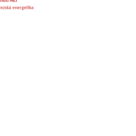
nutí NEJ
lezská energetika