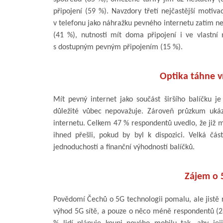
připojení (59 %). Navzdory třetí nejčastější motiv
v telefonu jako náhražku pevného internetu zatím ned
(41 %), nutnosti mít doma připojení i ve vlastní
s dostupným pevným připojením (15 %).
­­Optika táhne 
Mít pevný internet jako součást širšího balíčku j
důležité vůbec nepovažuje. Zároveň průzkum ukáz
internetu. Celkem 47 % respondentů uvedlo, že již m
ihned přešli, pokud by byl k dispozici. Velká čás
jednoduchostí a finanční výhodností balíčků.
Zájem o 
Povědomí Čechů o 5G technologii pomalu, ale jistě 
výhod 5G sítě, a pouze o něco méně respondentů (28