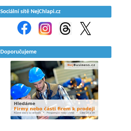
Sociální sítě NejChlapi.cz
Doporučujeme