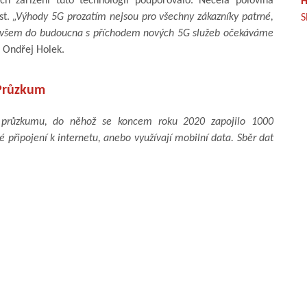
ch zařízení tuto technologii podporovalo. Necelá polovina
H
t.
„Výhody 5G prozatím nejsou pro všechny zákazníky patrné,
S
. Ovšem do budoucna s příchodem nových 5G služeb očekáváme
 Ondřej Holek.
Průzkum
ho průzkumu, do něhož se koncem roku 2020 zapojilo 1000
 připojení k internetu, anebo využívají mobilní data. Sběr dat