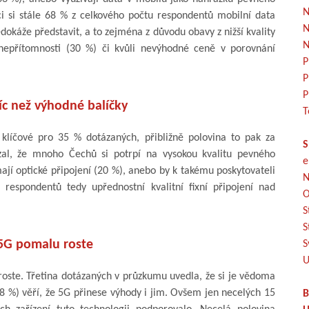
N
aci si stále 68 % z celkového počtu respondentů mobilní data
N
okáže představit, a to zejména z důvodu obavy z nižší kvality
N
 nepřítomnosti (30 %) či kvůli nevýhodné ceně v porovnání
P
P
P
víc než výhodné balíčky
T
e klíčové pro 35 % dotázaných, přibližně polovina to pak za
S
al, že mnoho Čechů si potrpí na vysokou kvalitu pevného
e
ají optické připojení (20 %), anebo by k takému poskytovateli
N
t respondentů tedy upřednostní kvalitní fixní připojení nad
O
S
S
5G pomalu roste
S
U
roste. Třetina dotázaných v průzkumu uvedla, že si je vědoma
 %) věří, že 5G přinese výhody i jim. Ovšem jen necelých 15
B