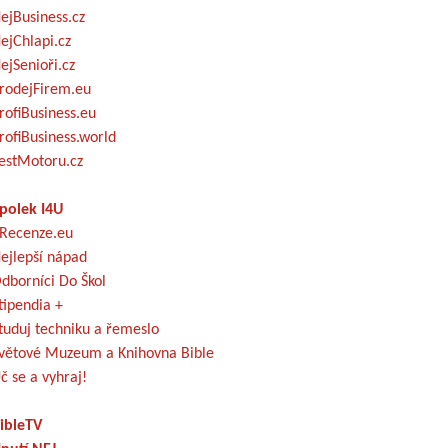
ejBusiness.cz
ejChlapi.cz
ejSenioři.cz
rodejFirem.eu
rofiBusiness.eu
rofiBusiness.world
estMotoru.cz
polek I4U
Recenze.eu
ejlepší nápad
dborníci Do Škol
tipendia +
tuduj techniku a řemeslo
větové Muzeum a Knihovna Bible
č se a vyhraj!
ibleTV