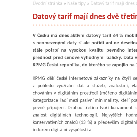
Úvodní stránka
»
Naše tipy
»
Datový tarif mají dnes 
Datový tarif mají dnes dvě třet
V Česku má dnes aktivní datový tarif 64 % mobiln
s neomezenými daty si ale pořídí ani ne desetina 
stále potrpí na vysokou kvalitu pevného inte
přednost před cenově výhodnými balíčky. Data v
KPMG Česká republika, do kterého se zapojilo na
KPMG dělí české internetové zákazníky na čtyři se
z pohledu využívání dat a služeb, znalostmi, vla
chováním v digitálním prostředí (měřeno digitální
kategorizace řadí mezi pasivní minimalisty, kteří p
pevné připojení. Druhou třetinu tvoří konzumenti 
znalost digitálních technologií. Nejvyšších hod
konzervativních znalců (13 %) a především digitáln
indexem digitální vyspělosti a